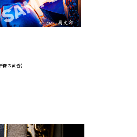
【ダビデ像の黄昏】