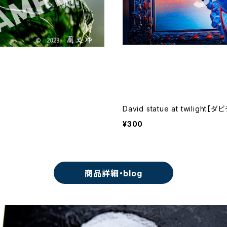
David statue at twilight
¥300
商品詳細・blog