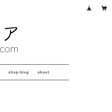
shop・blog
about